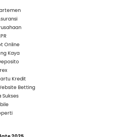
partemen
suransi
rusahaan
KPR
t Online
ang Kaya
eposito
rex
rtu Kredit
bsite Betting
 Sukses
bile
perti
ate 2025