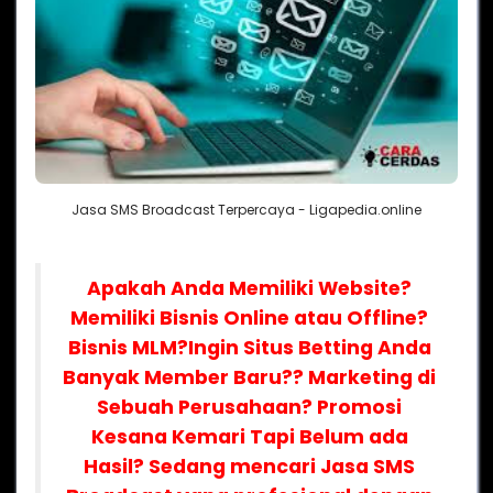
Jasa SMS Broadcast Terpercaya - Ligapedia.online
Apakah Anda Memiliki Website?
Memiliki Bisnis Online atau Offline?
Bisnis MLM?
Ingin Situs Betting Anda
Banyak Member Baru?? Marketing di
Sebuah Perusahaan? Promosi
Kesana Kemari Tapi Belum ada
Hasil? Sedang mencari Jasa SMS