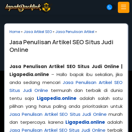
Home
»
Jasa Artikel SEO
»
Jasa Penulisan Artikel
»
Jasa Penulisan Artikel SEO Situs Judi
Online
Jasa Penulisan Artikel SEO Situs Judi Online |
Ligapedia.online
– Hallo bapak ibu sekalian, jika
anda sedang mencari
Jasa Penulisan Artikel SEO
Situs Judi Online
termurah dan terbaik di dunia
tentu saja
Ligapedia.online
adalah salah satu
pilihan yang harus paling anda prioritaskan untuk
Jasa Penulisan Artikel SEO Situs Judi Online
murah
dan terpercaya. karena
Ligapedia.online
adalah
Jasa Penulisan Artikel SEO Situs Judi Online
terbaik