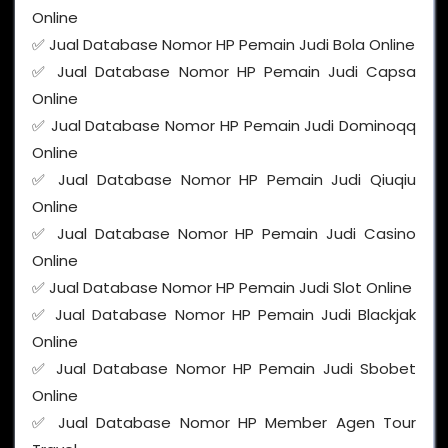
Online
✅ Jual Database Nomor HP Pemain Judi Bola Online
✅ Jual Database Nomor HP Pemain Judi Capsa
Online
✅ Jual Database Nomor HP Pemain Judi Dominoqq
Online
✅ Jual Database Nomor HP Pemain Judi Qiuqiu
Online
✅ Jual Database Nomor HP Pemain Judi Casino
Online
✅ Jual Database Nomor HP Pemain Judi Slot Online
✅ Jual Database Nomor HP Pemain Judi Blackjak
Online
✅ Jual Database Nomor HP Pemain Judi Sbobet
Online
✅ Jual Database Nomor HP Member Agen Tour