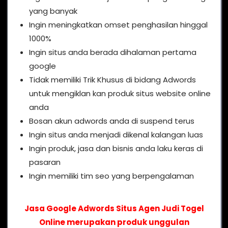
yang banyak
Ingin meningkatkan omset penghasilan hinggal
1000%
Ingin situs anda berada dihalaman pertama
google
Tidak memiliki Trik Khusus di bidang Adwords
untuk mengiklan kan produk situs website online
anda
Bosan akun adwords anda di suspend terus
Ingin situs anda menjadi dikenal kalangan luas
Ingin produk, jasa dan bisnis anda laku keras di
pasaran
Ingin memiliki tim seo yang berpengalaman
Jasa Google Adwords Situs Agen Judi Togel
Online merupakan produk unggulan