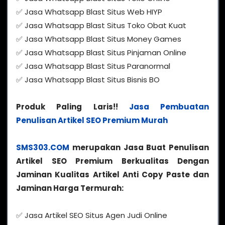
✅ Jasa Whatsapp Blast Situs Web HIYP
✅ Jasa Whatsapp Blast Situs Toko Obat Kuat
✅ Jasa Whatsapp Blast Situs Money Games
✅ Jasa Whatsapp Blast Situs Pinjaman Online
✅ Jasa Whatsapp Blast Situs Paranormal
✅ Jasa Whatsapp Blast Situs Bisnis BO
Produk Paling Laris!!
Jasa Pembuatan
Penulisan Artikel SEO Premium Murah
SMS303.COM
merupakan Jasa Buat Penulisan
Artikel SEO Premium Berkualitas Dengan
Jaminan Kualitas Artikel Anti Copy Paste dan
Jaminan Harga Termurah:
✅ Jasa Artikel SEO Situs Agen Judi Online