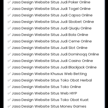
✅ Jasa Design Website Situs Judi Poker Online
✅ Jasa Design Website Situs Judi Togel Online
✅ Jasa Design Website Situs Judi Capsa Online
✅ Jasa Design Website Situs Judi Sbobet Online
✅ Jasa Design Website Situs Judi Qiuqiu Online
✅ Jasa Design Website Situs Judi Bola Online
✅ Jasa Design Website Situs Judi Ceme Online
✅ Jasa Design Website Situs Judi Slot Online
✅ Jasa Design Website Situs Judi Dominoqq Online
✅ Jasa Design Website Situs Judi Casino Online
✅ Jasa Design Website Situs Judi Blackjack Online
✅ Jasa Design Website Khusus Web Betting
✅ Jasa Design Website Situs Toko Obat Herbal
✅ Jasa Design Website Situs Toko Online
✅ Jasa Design Website Situs Web HIYP
✅ Jasa Design Website Situs Toko Obat Kuat
✅ Jasa Design Website Situs Money Games