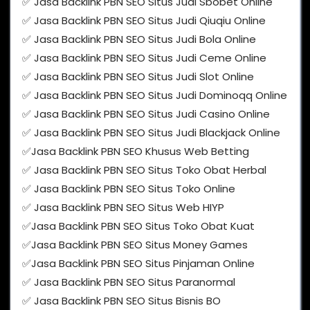
✅ Jasa Backlink PBN SEO Situs Judi Sbobet Online
✅ Jasa Backlink PBN SEO Situs Judi Qiuqiu Online
✅ Jasa Backlink PBN SEO Situs Judi Bola Online
✅ Jasa Backlink PBN SEO Situs Judi Ceme Online
✅ Jasa Backlink PBN SEO Situs Judi Slot Online
✅ Jasa Backlink PBN SEO Situs Judi Dominoqq Online
✅ Jasa Backlink PBN SEO Situs Judi Casino Online
✅ Jasa Backlink PBN SEO Situs Judi Blackjack Online
✅Jasa Backlink PBN SEO Khusus Web Betting
✅ Jasa Backlink PBN SEO Situs Toko Obat Herbal
✅ Jasa Backlink PBN SEO Situs Toko Online
✅ Jasa Backlink PBN SEO Situs Web HIYP
✅Jasa Backlink PBN SEO Situs Toko Obat Kuat
✅Jasa Backlink PBN SEO Situs Money Games
✅Jasa Backlink PBN SEO Situs Pinjaman Online
✅ Jasa Backlink PBN SEO Situs Paranormal
✅ Jasa Backlink PBN SEO Situs Bisnis BO