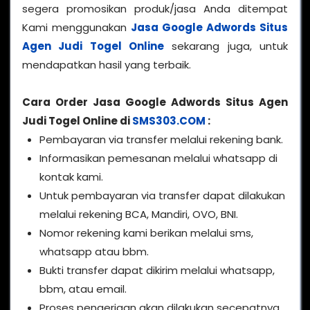
segera promosikan produk/jasa Anda ditempat
Kami menggunakan
Jasa Google Adwords Situs
Agen Judi Togel Online
sekarang juga, untuk
mendapatkan hasil yang terbaik.
Cara Order Jasa Google Adwords Situs Agen
Judi Togel Online di
SMS303.COM
:
Pembayaran via transfer melalui rekening bank.
Informasikan pemesanan melalui whatsapp di
kontak kami.
Untuk pembayaran via transfer dapat dilakukan
melalui rekening BCA, Mandiri, OVO, BNI.
Nomor rekening kami berikan melalui sms,
whatsapp atau bbm.
Bukti transfer dapat dikirim melalui whatsapp,
bbm, atau email.
Proses pengerjaan akan dilakukan secepatnya