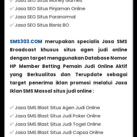
✅ Jasa SEO Situs Money Games
✅ Jasa SEO Situs Pinjaman Online
✅ Jasa SEO Situs Paranormal
✅ Jasa SEO Situs Bisnis BO
SMS303.COM
merupakan specialis Jasa SMS
Broadcast khusus situs agen judi online
dengan target menggunakan Database Nomor
HP Member Betting Pemain Judi Online Aktif
yang Berkualitas dan Terupdate sebagai
target penerima iklan promosi melalui Jasa
Iklan SMS Massal situs judi online :
✅ Jasa SMS Blast Situs Agen Judi Online
✅ Jasa SMS Blast Situs Judi Poker Online
✅ Jasa SMS Blast Situs Judi Togel Online
✅ Jasa SMS Blast Situs Judi Capsa Online