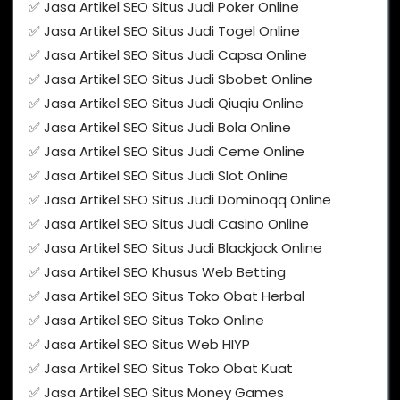
✅ Jasa Artikel SEO Situs Judi Poker Online
✅ Jasa Artikel SEO Situs Judi Togel Online
✅ Jasa Artikel SEO Situs Judi Capsa Online
✅ Jasa Artikel SEO Situs Judi Sbobet Online
✅ Jasa Artikel SEO Situs Judi Qiuqiu Online
✅ Jasa Artikel SEO Situs Judi Bola Online
✅ Jasa Artikel SEO Situs Judi Ceme Online
✅ Jasa Artikel SEO Situs Judi Slot Online
✅ Jasa Artikel SEO Situs Judi Dominoqq Online
✅ Jasa Artikel SEO Situs Judi Casino Online
✅ Jasa Artikel SEO Situs Judi Blackjack Online
✅ Jasa Artikel SEO Khusus Web Betting
✅ Jasa Artikel SEO Situs Toko Obat Herbal
✅ Jasa Artikel SEO Situs Toko Online
✅ Jasa Artikel SEO Situs Web HIYP
✅ Jasa Artikel SEO Situs Toko Obat Kuat
✅ Jasa Artikel SEO Situs Money Games