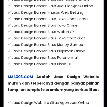
✅ Jasa Design Banner Situs Judi Blackjack Online
✅ Jasa Design Banner Khusus Web Betting
✅ Jasa Design Banner Situs Toko Obat Herbal
✅ Jasa Design Banner Situs Toko Online
✅ Jasa Design Banner Situs Web HIYP
✅ Jasa Design Banner Situs Toko Obat Kuat
✅ Jasa Design Banner Situs Money Games
✅ Jasa Design Banner Situs Pinjaman Online
✅ Jasa Design Banner Situs Paranormal
✅ Jasa Design Banner Situs Bisnis BO
SMS303.COM
Adalah Jasa Design Website
murah dan terpercaya dengan banyak pilihan
tampilan template premium yang berkualitas :
✅ Jasa Design Website Situs Agen Judi Online