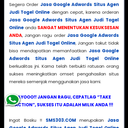
Segera Order
Jasa Google Adwords Situs Agen
Judi Togel Online
dengan cepat, karena orderan
Jasa Google Adwords Situs Agen Judi Togel
Online
anda
SANGAT MENENTUKAN KESUKSESAN
ANDA
, Jangan ragu order
Jasa Google Adwords
Situs Agen Judi Togel Online
, Jangan takut tidak
bisa mendapatkan memanfaatkan
Jasa Google
Adwords Situs Agen Judi Togel Online
berkualitas jni. Karna telah terbukti ratusan orang
sukses meningkatkan omset pengahasilan situs
mereka semenjak menggunakan jasa kami.
AYOOO!! JANGAN RAGU, CEPATLAG “TAKE
ACTION”, SUKSES ITU ADALAH MILIK ANDA !!!
Ingat Bosku !!
SMS303.COM
merupakan
Jasa
Google Adwords Situs Agen Judi Togel Online