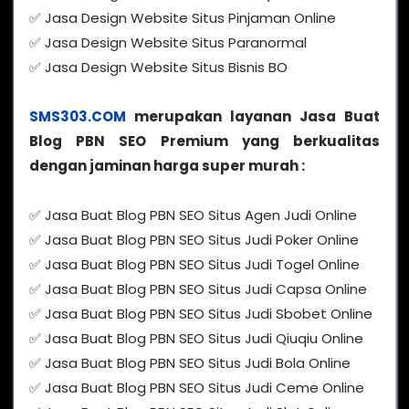
✅ Jasa Design Website Situs Pinjaman Online
✅ Jasa Design Website Situs Paranormal
✅ Jasa Design Website Situs Bisnis BO
SMS303.COM
merupakan layanan Jasa Buat
Blog PBN SEO Premium yang berkualitas
dengan jaminan harga super murah :
✅ Jasa Buat Blog PBN SEO Situs Agen Judi Online
✅ Jasa Buat Blog PBN SEO Situs Judi Poker Online
✅ Jasa Buat Blog PBN SEO Situs Judi Togel Online
✅ Jasa Buat Blog PBN SEO Situs Judi Capsa Online
✅ Jasa Buat Blog PBN SEO Situs Judi Sbobet Online
✅ Jasa Buat Blog PBN SEO Situs Judi Qiuqiu Online
✅ Jasa Buat Blog PBN SEO Situs Judi Bola Online
✅ Jasa Buat Blog PBN SEO Situs Judi Ceme Online