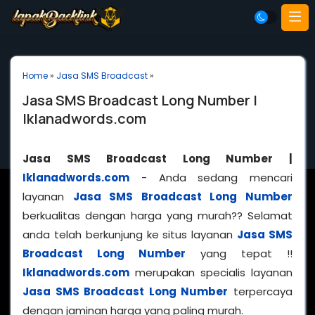
Home
»
Jasa SMS Broadcast
»
Jasa SMS Broadcast Long Number |
Iklanadwords.com
Jasa SMS Broadcast Long Number |
Iklanadwords.com
- Anda sedang mencari
layanan
Jasa SMS Broadcast Long Number
berkualitas dengan harga yang murah?? Selamat
anda telah berkunjung ke situs layanan
Jasa SMS
Broadcast Long Number
yang tepat !!
Iklanadwords.com
merupakan specialis layanan
Jasa SMS Broadcast Long Number
terpercaya
dengan jaminan harga yang paling murah.