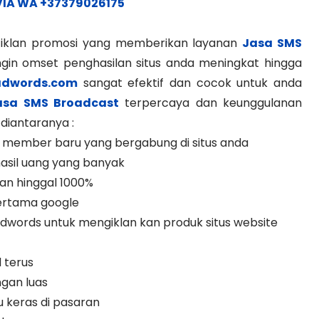
VIA WA +37379026175
a iklan promosi yang memberikan layanan
Jasa SMS
ngin omset penghasilan situs anda meningkat hingga
adwords.com
sangat efektif dan cocok untuk anda
asa SMS Broadcast
terpercaya dan keunggulanan
 diantaranya :
dan member baru yang bergabung di situs anda
hasil uang yang banyak
an hinggal 1000%
pertama google
 Adwords untuk mengiklan kan produk situs website
 terus
ngan luas
ku keras di pasaran