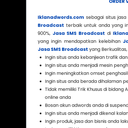
ORDER 
Iklanadwords.com
sebagai situs jas
Broadcast
terbaik untuk anda yang i
900%,
Jasa SMS Broadcast
di
Iklan
yang ingin mendapatkan kelebihan
J
Jasa SMS Broadcast
yang Berkualitas,
Ingin situs anda kebanjiean trafik 
Ingin situs anda menjadi mesin peng
Ingin meningkatkan omset penghasil
Ingin situs anda berada dihalaman 
Tidak memiliki Trik Khusus di bidang
online anda
Bosan akun adwords anda di suspend
Ingin situs anda menjadi dikenal kala
Ingin produk, jasa dan bisnis anda la