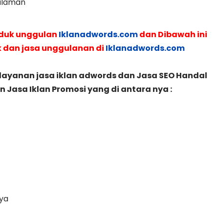
galaman
oduk unggulan
Iklanadwords.com
dan Dibawah ini
k dan jasa unggulanan di
Iklanadwords.com
layanan jasa iklan adwords dan Jasa SEO Handal
Jasa Iklan Promosi yang di antara nya :
ya