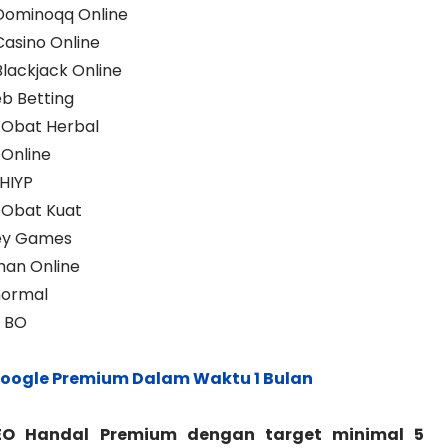
 Dominoqq Online
Casino Online
Blackjack Online
b Betting
 Obat Herbal
 Online
HIYP
 Obat Kuat
ney Games
man Online
normal
s BO
Google Premium Dalam Waktu 1 Bulan
O Handal Premium dengan target minimal 5