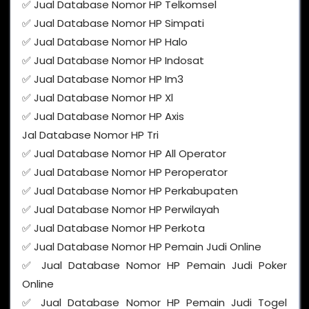
✅ Jual Database Nomor HP Telkomsel
✅ Jual Database Nomor HP Simpati
✅ Jual Database Nomor HP Halo
✅ Jual Database Nomor HP Indosat
✅ Jual Database Nomor HP Im3
✅ Jual Database Nomor HP Xl
✅ Jual Database Nomor HP Axis
Jal Database Nomor HP Tri
✅ Jual Database Nomor HP All Operator
✅ Jual Database Nomor HP Peroperator
✅ Jual Database Nomor HP Perkabupaten
✅ Jual Database Nomor HP Perwilayah
✅ Jual Database Nomor HP Perkota
✅ Jual Database Nomor HP Pemain Judi Online
✅ Jual Database Nomor HP Pemain Judi Poker
Online
✅ Jual Database Nomor HP Pemain Judi Togel