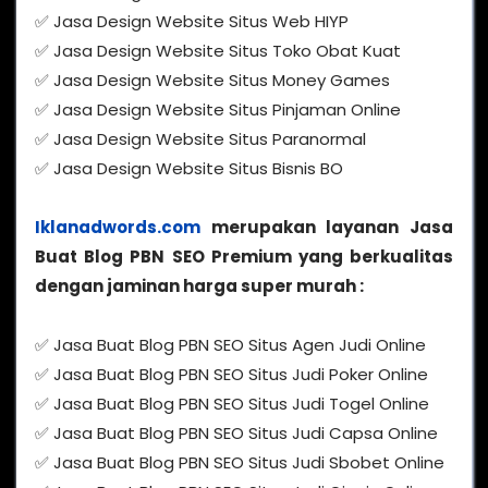
✅ Jasa Design Website Situs Web HIYP
✅ Jasa Design Website Situs Toko Obat Kuat
✅ Jasa Design Website Situs Money Games
✅ Jasa Design Website Situs Pinjaman Online
✅ Jasa Design Website Situs Paranormal
✅ Jasa Design Website Situs Bisnis BO
Iklanadwords.com
merupakan layanan Jasa
Buat Blog PBN SEO Premium yang berkualitas
dengan jaminan harga super murah :
✅ Jasa Buat Blog PBN SEO Situs Agen Judi Online
✅ Jasa Buat Blog PBN SEO Situs Judi Poker Online
✅ Jasa Buat Blog PBN SEO Situs Judi Togel Online
✅ Jasa Buat Blog PBN SEO Situs Judi Capsa Online
✅ Jasa Buat Blog PBN SEO Situs Judi Sbobet Online