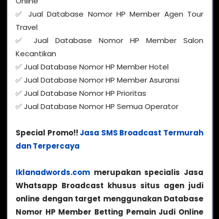
Online
✅ Jual Database Nomor HP Member Agen Tour
Travel
✅ Jual Database Nomor HP Member Salon
Kecantikan
✅ Jual Database Nomor HP Member Hotel
✅ Jual Database Nomor HP Member Asuransi
✅ Jual Database Nomor HP Prioritas
✅ Jual Database Nomor HP Semua Operator
Special Promo!!
Jasa SMS Broadcast Termurah
dan Terpercaya
Iklanadwords.com
merupakan specialis Jasa
Whatsapp Broadcast khusus situs agen judi
online dengan target menggunakan Database
Nomor HP Member Betting Pemain Judi Online