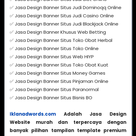
✅ Jasa Design Banner Situs Judi Dominoqq Online
✅ Jasa Design Banner Situs Judi Casino Online
✅ Jasa Design Banner Situs Judi Blackjack Online
✅ Jasa Design Banner Khusus Web Betting
✅ Jasa Design Banner Situs Toko Obat Herbal
✅ Jasa Design Banner Situs Toko Online
✅ Jasa Design Banner Situs Web HIYP
✅ Jasa Design Banner Situs Toko Obat Kuat
✅ Jasa Design Banner Situs Money Games
✅ Jasa Design Banner Situs Pinjaman Online
✅ Jasa Design Banner Situs Paranormal
✅ Jasa Design Banner Situs Bisnis BO
Iklanadwords.com
Adalah Jasa Design
Website murah dan terpercaya dengan
banyak pilihan tampilan template premium