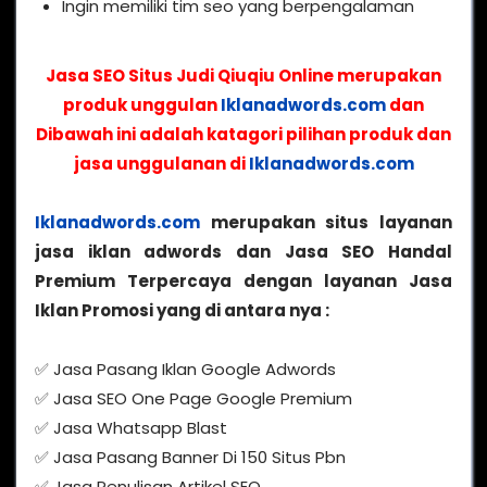
Ingin memiliki tim seo yang berpengalaman
Jasa SEO Situs Judi Qiuqiu Online merupakan
produk unggulan
Iklanadwords.com
dan
Dibawah ini adalah katagori pilihan produk dan
jasa unggulanan di
Iklanadwords.com
Iklanadwords.com
merupakan situs layanan
jasa iklan adwords dan Jasa SEO Handal
Premium Terpercaya dengan layanan Jasa
Iklan Promosi yang di antara nya :
✅ Jasa Pasang Iklan Google Adwords
✅ Jasa SEO One Page Google Premium
✅ Jasa Whatsapp Blast
✅ Jasa Pasang Banner Di 150 Situs Pbn
✅ Jasa Penulisan Artikel SEO