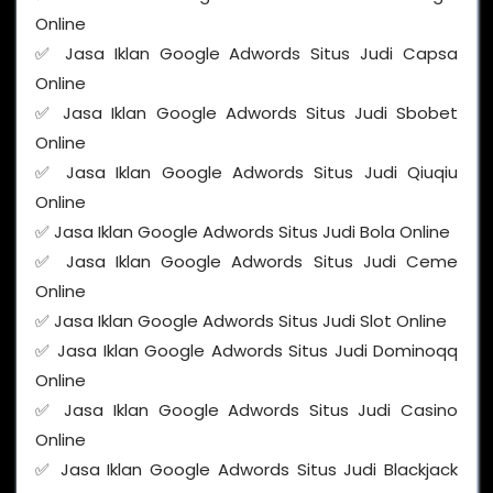
Online
✅ Jasa Iklan Google Adwords Situs Judi Capsa
Online
✅ Jasa Iklan Google Adwords Situs Judi Sbobet
Online
✅ Jasa Iklan Google Adwords Situs Judi Qiuqiu
Online
✅ Jasa Iklan Google Adwords Situs Judi Bola Online
✅ Jasa Iklan Google Adwords Situs Judi Ceme
Online
✅ Jasa Iklan Google Adwords Situs Judi Slot Online
✅ Jasa Iklan Google Adwords Situs Judi Dominoqq
Online
✅ Jasa Iklan Google Adwords Situs Judi Casino
Online
✅ Jasa Iklan Google Adwords Situs Judi Blackjack