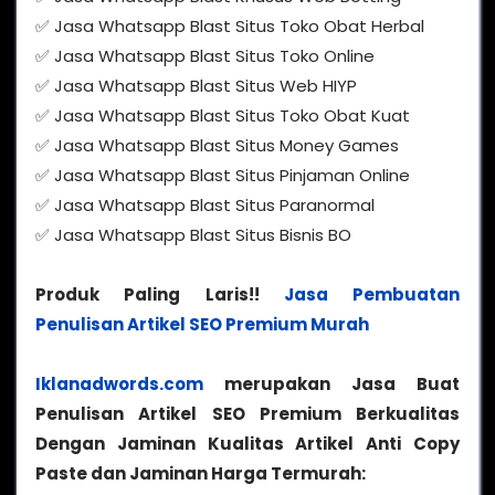
✅ Jasa Whatsapp Blast Situs Toko Obat Herbal
✅ Jasa Whatsapp Blast Situs Toko Online
✅ Jasa Whatsapp Blast Situs Web HIYP
✅ Jasa Whatsapp Blast Situs Toko Obat Kuat
✅ Jasa Whatsapp Blast Situs Money Games
✅ Jasa Whatsapp Blast Situs Pinjaman Online
✅ Jasa Whatsapp Blast Situs Paranormal
✅ Jasa Whatsapp Blast Situs Bisnis BO
Produk Paling Laris!!
Jasa Pembuatan
Penulisan Artikel SEO Premium Murah
Iklanadwords.com
merupakan Jasa Buat
Penulisan Artikel SEO Premium Berkualitas
Dengan Jaminan Kualitas Artikel Anti Copy
Paste dan Jaminan Harga Termurah: