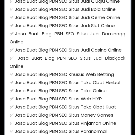
✅ Jasa Buat Blog PBN SEO Situs Judi Qiuqiu Online
✅ Jasa Buat Blog PBN SEO Situs Judi Bola Online
✅ Jasa Buat Blog PBN SEO Situs Judi Ceme Online
✅ Jasa Buat Blog PBN SEO Situs Judi Slot Online
✅Jasa Buat Blog PBN SEO Situs Judi Dominoqq
Online
✅ Jasa Buat Blog PBN SEO Situs Judi Casino Online
✅ Jasa Buat Blog PBN SEO Situs Judi Blackjack
Online
✅ Jasa Buat Blog PBN SEO Khusus Web Betting
✅ Jasa Buat Blog PBN SEO Situs Toko Obat Herbal
✅ Jasa Buat Blog PBN SEO Situs Toko Online
✅ Jasa Buat Blog PBN SEO Situs Web HIYP
✅ Jasa Buat Blog PBN SEO Situs Toko Obat Kuat
✅ Jasa Buat Blog PBN SEO Situs Money Games
✅ Jasa Buat Blog PBN SEO Situs Pinjaman Online
✅ Jasa Buat Blog PBN SEO Situs Paranormal