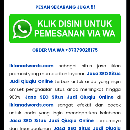
PESAN SEKARANG JUGA !!!
ORDER VIA WA +37379026175
Iklanadwords.com
sebagai situs jasa iklan
promosi yang memberikan layanan
Jasa SEO Situs
Judi Qiuqiu Online
terbaik untuk anda yang ingin
omset penghasilan situs anda meningkat hingga
900%,
Jasa SEO Situs Judi Qiuqiu Online
di
Iklanadwords.com
sangat efektif dan cocok
untuk anda yang ingin mendapatkan kelebihan
Jasa SEO Situs Judi Qiuqiu Online
terpercaya
dan keunggulanan
Jasa SEO Situs Judi Qiuqiu