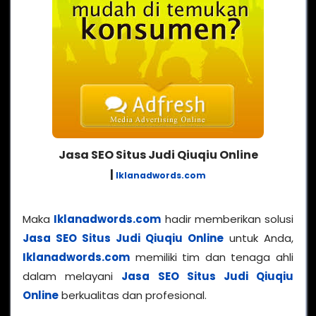
Jasa SEO Situs Judi Qiuqiu Online
|
Iklanadwords.com
Maka
Iklanadwords.com
hadir memberikan solusi
Jasa SEO Situs Judi Qiuqiu Online
untuk Anda,
Iklanadwords.com
memiliki tim dan tenaga ahli
dalam melayani
Jasa SEO Situs Judi Qiuqiu
Online
berkualitas dan profesional.