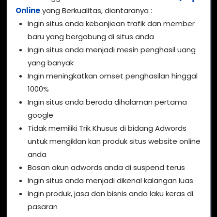
Online
yang Berkualitas, diantaranya :
Ingin situs anda kebanjiean trafik dan member
baru yang bergabung di situs anda
Ingin situs anda menjadi mesin penghasil uang
yang banyak
Ingin meningkatkan omset penghasilan hinggal
1000%
Ingin situs anda berada dihalaman pertama
google
Tidak memiliki Trik Khusus di bidang Adwords
untuk mengiklan kan produk situs website online
anda
Bosan akun adwords anda di suspend terus
Ingin situs anda menjadi dikenal kalangan luas
Ingin produk, jasa dan bisnis anda laku keras di
pasaran