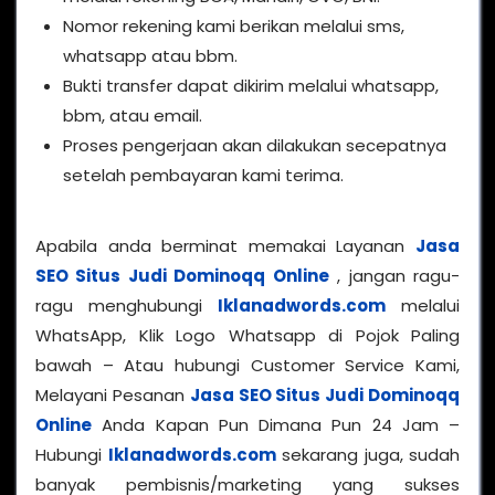
Nomor rekening kami berikan melalui sms,
whatsapp atau bbm.
Bukti transfer dapat dikirim melalui whatsapp,
bbm, atau email.
Proses pengerjaan akan dilakukan secepatnya
setelah pembayaran kami terima.
Apabila anda berminat memakai Layanan
Jasa
SEO Situs Judi Dominoqq Online
, jangan ragu-
ragu menghubungi
Iklanadwords.com
melalui
WhatsApp, Klik Logo Whatsapp di Pojok Paling
bawah – Atau hubungi Customer Service Kami,
Melayani Pesanan
Jasa SEO Situs Judi Dominoqq
Online
Anda Kapan Pun Dimana Pun 24 Jam –
Hubungi
Iklanadwords.com
sekarang juga, sudah
banyak pembisnis/marketing yang sukses