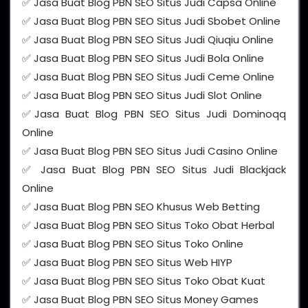
✅ Jasa Buat Blog PBN SEO Situs Judi Capsa Online
✅ Jasa Buat Blog PBN SEO Situs Judi Sbobet Online
✅ Jasa Buat Blog PBN SEO Situs Judi Qiuqiu Online
✅ Jasa Buat Blog PBN SEO Situs Judi Bola Online
✅ Jasa Buat Blog PBN SEO Situs Judi Ceme Online
✅ Jasa Buat Blog PBN SEO Situs Judi Slot Online
✅Jasa Buat Blog PBN SEO Situs Judi Dominoqq
Online
✅ Jasa Buat Blog PBN SEO Situs Judi Casino Online
✅ Jasa Buat Blog PBN SEO Situs Judi Blackjack
Online
✅ Jasa Buat Blog PBN SEO Khusus Web Betting
✅ Jasa Buat Blog PBN SEO Situs Toko Obat Herbal
✅ Jasa Buat Blog PBN SEO Situs Toko Online
✅ Jasa Buat Blog PBN SEO Situs Web HIYP
✅ Jasa Buat Blog PBN SEO Situs Toko Obat Kuat
✅ Jasa Buat Blog PBN SEO Situs Money Games