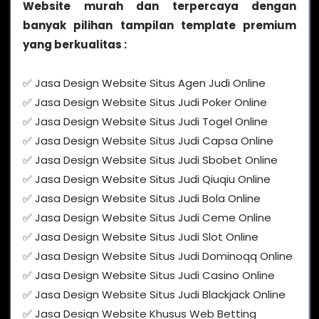
Website murah dan terpercaya dengan
banyak pilihan tampilan template premium
yang berkualitas :
✅ Jasa Design Website Situs Agen Judi Online
✅ Jasa Design Website Situs Judi Poker Online
✅ Jasa Design Website Situs Judi Togel Online
✅ Jasa Design Website Situs Judi Capsa Online
✅ Jasa Design Website Situs Judi Sbobet Online
✅ Jasa Design Website Situs Judi Qiuqiu Online
✅ Jasa Design Website Situs Judi Bola Online
✅ Jasa Design Website Situs Judi Ceme Online
✅ Jasa Design Website Situs Judi Slot Online
✅ Jasa Design Website Situs Judi Dominoqq Online
✅ Jasa Design Website Situs Judi Casino Online
✅ Jasa Design Website Situs Judi Blackjack Online
✅ Jasa Design Website Khusus Web Betting