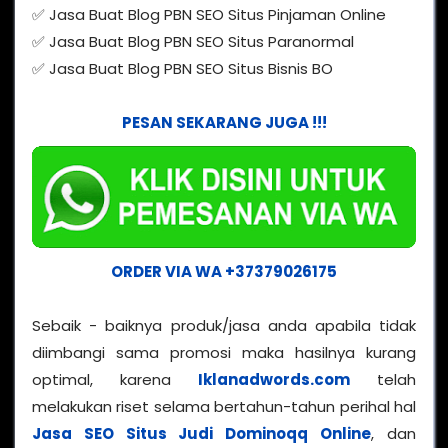
✅ Jasa Buat Blog PBN SEO Situs Pinjaman Online
✅ Jasa Buat Blog PBN SEO Situs Paranormal
✅ Jasa Buat Blog PBN SEO Situs Bisnis BO
PESAN SEKARANG JUGA !!!
ORDER VIA WA +37379026175
Sebaik - baiknya produk/jasa anda apabila tidak
diimbangi sama promosi maka hasilnya kurang
optimal, karena
Iklanadwords.com
telah
melakukan riset selama bertahun-tahun perihal hal
Jasa SEO Situs Judi Dominoqq Online
, dan