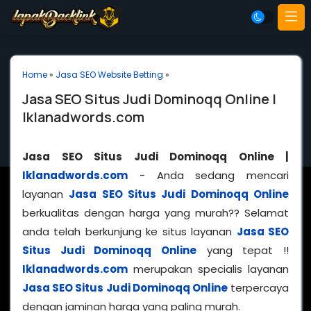
Home
»
Jasa SEO Website Betting
»
Jasa SEO Situs Judi Dominoqq Online |
Iklanadwords.com
Jasa SEO Situs Judi Dominoqq Online |
Iklanadwords.com
- Anda sedang mencari
layanan
Jasa SEO Situs Judi Dominoqq Online
berkualitas dengan harga yang murah?? Selamat
anda telah berkunjung ke situs layanan
Jasa SEO
Situs Judi Dominoqq Online
yang tepat !!
Iklanadwords.com
merupakan specialis layanan
Jasa SEO Situs Judi Dominoqq Online
terpercaya
dengan jaminan harga yang paling murah.