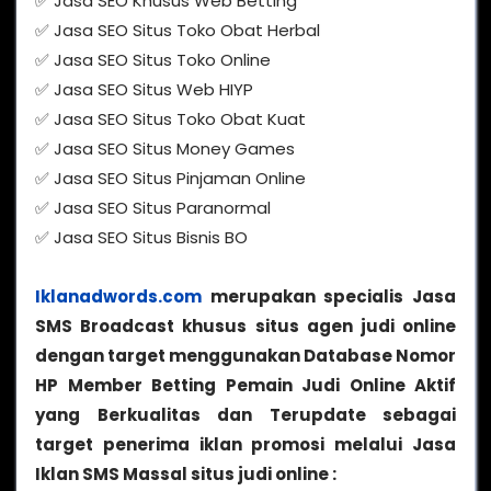
✅ Jasa SEO Khusus Web Betting
✅ Jasa SEO Situs Toko Obat Herbal
✅ Jasa SEO Situs Toko Online
✅ Jasa SEO Situs Web HIYP
✅ Jasa SEO Situs Toko Obat Kuat
✅ Jasa SEO Situs Money Games
✅ Jasa SEO Situs Pinjaman Online
✅ Jasa SEO Situs Paranormal
✅ Jasa SEO Situs Bisnis BO
Iklanadwords.com
merupakan specialis Jasa
SMS Broadcast khusus situs agen judi online
dengan target menggunakan Database Nomor
HP Member Betting Pemain Judi Online Aktif
yang Berkualitas dan Terupdate sebagai
target penerima iklan promosi melalui Jasa
Iklan SMS Massal situs judi online :