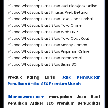
✅ Jasa Whatsapp Blast Situs Judi Blackjack Online
✅ Jasa Whatsapp Blast Khusus Web Betting
✅ Jasa Whatsapp Blast Situs Toko Obat Herbal
✅ Jasa Whatsapp Blast Situs Toko Online
✅ Jasa Whatsapp Blast Situs Web HIYP
✅ Jasa Whatsapp Blast Situs Toko Obat Kuat
✅ Jasa Whatsapp Blast Situs Money Games
✅ Jasa Whatsapp Blast Situs Pinjaman Online
✅ Jasa Whatsapp Blast Situs Paranormal
✅ Jasa Whatsapp Blast Situs Bisnis BO
Produk Paling Laris!!
Jasa Pembuatan
Penulisan Artikel SEO Premium Murah
Iklanadwords.com
merupakan Jasa Buat
Penulisan Artikel SEO Premium Berkualitas