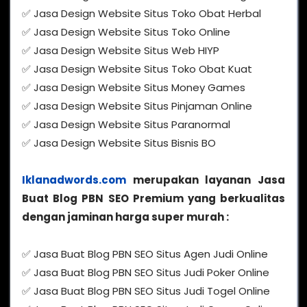
✅ Jasa Design Website Situs Toko Obat Herbal
✅ Jasa Design Website Situs Toko Online
✅ Jasa Design Website Situs Web HIYP
✅ Jasa Design Website Situs Toko Obat Kuat
✅ Jasa Design Website Situs Money Games
✅ Jasa Design Website Situs Pinjaman Online
✅ Jasa Design Website Situs Paranormal
✅ Jasa Design Website Situs Bisnis BO
Iklanadwords.com
merupakan layanan Jasa
Buat Blog PBN SEO Premium yang berkualitas
dengan jaminan harga super murah :
✅ Jasa Buat Blog PBN SEO Situs Agen Judi Online
✅ Jasa Buat Blog PBN SEO Situs Judi Poker Online
✅ Jasa Buat Blog PBN SEO Situs Judi Togel Online