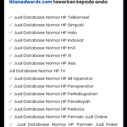
Iklanadwords.com
tawarkan kepada anda:
✅ Jual Database Nomor HP Telkomsel
✅ Jual Database Nomor HP Simpati
✅ Jual Database Nomor HP Halo
✅ Jual Database Nomor HP Indosat
✅ Jual Database Nomor HP Im3
✅ Jual Database Nomor HP Xl
✅ Jual Database Nomor HP Axis
Jal Database Nomor HP Tri
✅ Jual Database Nomor HP All Operator
✅ Jual Database Nomor HP Peroperator
✅ Jual Database Nomor HP Perkabupaten
✅ Jual Database Nomor HP Perwilayah
✅ Jual Database Nomor HP Perkota
✅ Jual Database Nomor HP Pemain Judi Online
✅ Jual Database Nomor HP Pemain Judi Poker