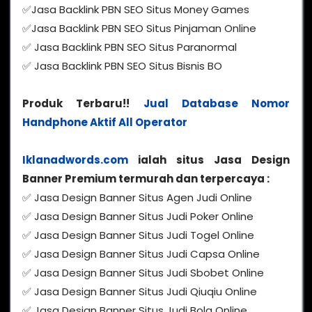
✅Jasa Backlink PBN SEO Situs Money Games
✅Jasa Backlink PBN SEO Situs Pinjaman Online
✅ Jasa Backlink PBN SEO Situs Paranormal
✅ Jasa Backlink PBN SEO Situs Bisnis BO
Produk Terbaru!!
Jual Database Nomor
Handphone Aktif All Operator
Iklanadwords.com
ialah situs Jasa Design
Banner Premium termurah dan terpercaya :
✅ Jasa Design Banner Situs Agen Judi Online
✅ Jasa Design Banner Situs Judi Poker Online
✅ Jasa Design Banner Situs Judi Togel Online
✅ Jasa Design Banner Situs Judi Capsa Online
✅ Jasa Design Banner Situs Judi Sbobet Online
✅ Jasa Design Banner Situs Judi Qiuqiu Online
✅ Jasa Design Banner Situs Judi Bola Online