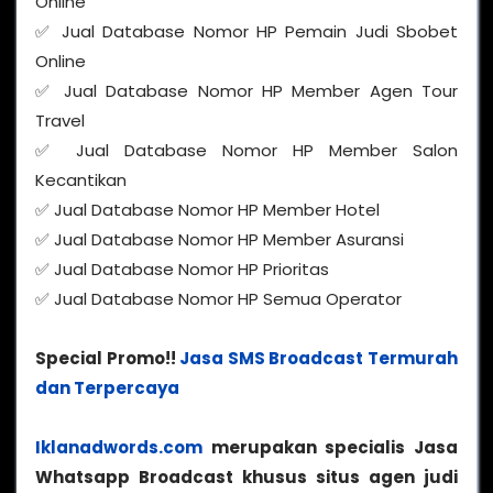
Online
✅ Jual Database Nomor HP Pemain Judi Sbobet
Online
✅ Jual Database Nomor HP Member Agen Tour
Travel
✅ Jual Database Nomor HP Member Salon
Kecantikan
✅ Jual Database Nomor HP Member Hotel
✅ Jual Database Nomor HP Member Asuransi
✅ Jual Database Nomor HP Prioritas
✅ Jual Database Nomor HP Semua Operator
Special Promo!!
Jasa SMS Broadcast Termurah
dan Terpercaya
Iklanadwords.com
merupakan specialis Jasa
Whatsapp Broadcast khusus situs agen judi