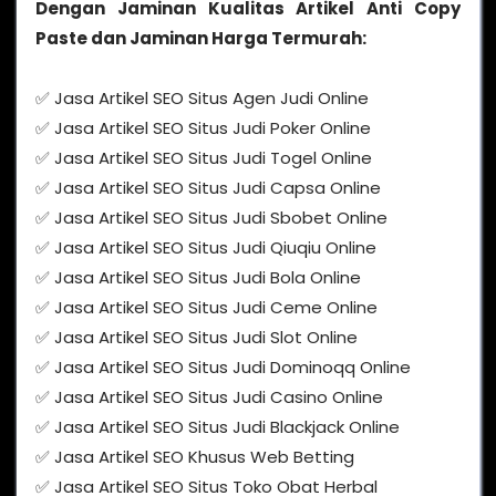
Dengan Jaminan Kualitas Artikel Anti Copy
Paste dan Jaminan Harga Termurah:
✅ Jasa Artikel SEO Situs Agen Judi Online
✅ Jasa Artikel SEO Situs Judi Poker Online
✅ Jasa Artikel SEO Situs Judi Togel Online
✅ Jasa Artikel SEO Situs Judi Capsa Online
✅ Jasa Artikel SEO Situs Judi Sbobet Online
✅ Jasa Artikel SEO Situs Judi Qiuqiu Online
✅ Jasa Artikel SEO Situs Judi Bola Online
✅ Jasa Artikel SEO Situs Judi Ceme Online
✅ Jasa Artikel SEO Situs Judi Slot Online
✅ Jasa Artikel SEO Situs Judi Dominoqq Online
✅ Jasa Artikel SEO Situs Judi Casino Online
✅ Jasa Artikel SEO Situs Judi Blackjack Online
✅ Jasa Artikel SEO Khusus Web Betting
✅ Jasa Artikel SEO Situs Toko Obat Herbal