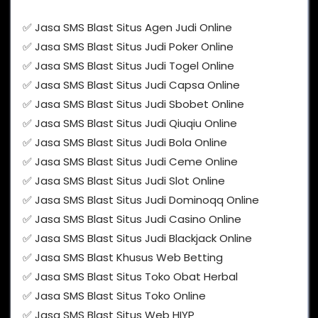
✅ Jasa SMS Blast Situs Agen Judi Online
✅ Jasa SMS Blast Situs Judi Poker Online
✅ Jasa SMS Blast Situs Judi Togel Online
✅ Jasa SMS Blast Situs Judi Capsa Online
✅ Jasa SMS Blast Situs Judi Sbobet Online
✅ Jasa SMS Blast Situs Judi Qiuqiu Online
✅ Jasa SMS Blast Situs Judi Bola Online
✅ Jasa SMS Blast Situs Judi Ceme Online
✅ Jasa SMS Blast Situs Judi Slot Online
✅ Jasa SMS Blast Situs Judi Dominoqq Online
✅ Jasa SMS Blast Situs Judi Casino Online
✅ Jasa SMS Blast Situs Judi Blackjack Online
✅ Jasa SMS Blast Khusus Web Betting
✅ Jasa SMS Blast Situs Toko Obat Herbal
✅ Jasa SMS Blast Situs Toko Online
✅ Jasa SMS Blast Situs Web HIYP