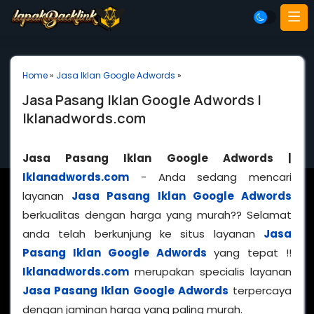
Home
»
Jasa Iklan Google Adwords
»
Jasa Pasang Iklan Google Adwords |
Iklanadwords.com
Jasa Pasang Iklan Google Adwords |
Iklanadwords.com
- Anda sedang mencari
layanan
Jasa Pasang Iklan Google Adwords
berkualitas dengan harga yang murah?? Selamat
anda telah berkunjung ke situs layanan
Jasa
Pasang Iklan Google Adwords
yang tepat !!
Iklanadwords.com
merupakan specialis layanan
Jasa Pasang Iklan Google Adwords
terpercaya
dengan jaminan harga yang paling murah.