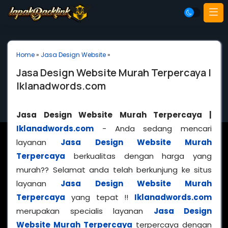
Home
»
Jasa Design Website
»
Jasa Design Website Murah Terpercaya |
Iklanadwords.com
Jasa Design Website Murah Terpercaya |
Iklanadwords.com
- Anda sedang mencari
layanan
Jasa Design Website Murah
Terpercaya
berkualitas dengan harga yang
murah?? Selamat anda telah berkunjung ke situs
layanan
Jasa Design Website Murah
Terpercaya
yang tepat !!
Iklanadwords.com
merupakan specialis layanan
Jasa Design
Website Murah Terpercaya
terpercaya dengan